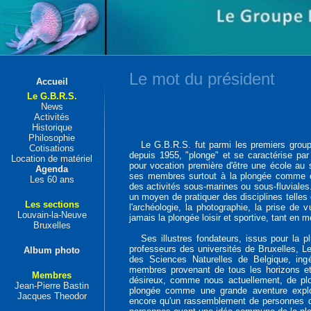
Le mot du président
Accueil
Le G.B.R.S.
News
Activités
Historique
Philosophie
Le G.B.R.S. fut parmi les premiers group
Cotisations
depuis 1955, "plonge" et se caractérise par
Location de matériel
pour vocation première d'être une école au 
Agenda
ses membres surtout à la plongée comme out
Les 60 ans
des activités sous-marines ou sous-fluviales
un moyen de pratiquer des disciplines telles q
Les sections
l'archéologie, la photographie, la prise de 
Louvain-la-Neuve
jamais la plongée loisir et sportive, tant en m
Bruxelles
Ses illustres fondateurs, issus pour la pl
professeurs des universités de Bruxelles, Leu
Album photo
des Sciences Naturelles de Belgique, ingé
membres provenant de tous les horizons et
Membres
désireux, comme nous actuellement, de plonge
Jean-Pierre Bastin
plongée comme une grande aventure explor
Jacques Theodor
encore qu'un rassemblement de personnes dé